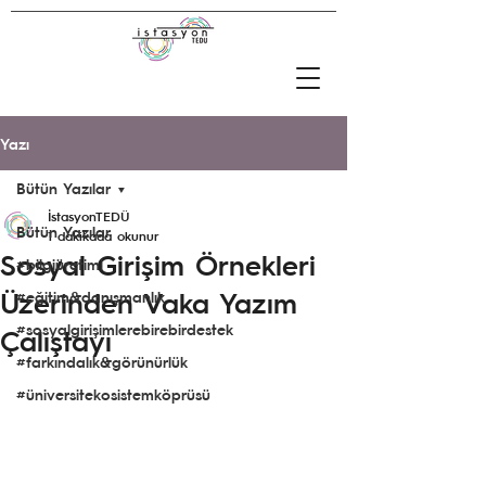
Yazı
Bütün Yazılar
İstasyonTEDÜ
Bütün Yazılar
1 dakikada okunur
Sosyal Girişim Örnekleri
#bilgiüretimi
Üzerinden Vaka Yazım
#eğitim&danışmanlık
#sosyalgirişimlerebirebirdestek
Çalıştayı
#farkındalık&görünürlük
#üniversitekosistemköprüsü