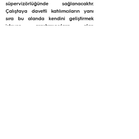
süpervizörlüğünde sağlanacaktır. 
Çalıştaya davetli katılımcıların yanı 
sıra bu alanda kendini geliştirmek 
isteyen araştırmacılara alan 
sağlamak amacıyla açık çağrı 
usulüyle de katılımcı kabul edilecektir. 
Çalıştay ücretsiz gerçekleştirilecektir. 
Gelişmeleri İstasyon'un iletişim 
kanalları üzerinden takip 
edebilirsiniz.
Hepsini Gör
İlgili Yazılar