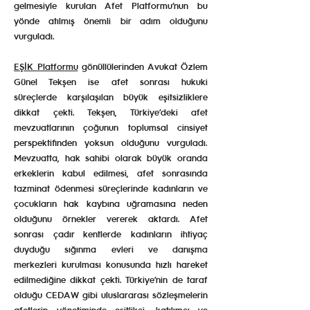
gelmesiyle kurulan Afet Platformu’nun bu
yönde atılmış önemli bir adım olduğunu
vurguladı.
EŞİK Platformu
gönüllülerinden Avukat Özlem
Günel Tekşen ise afet sonrası hukuki
süreçlerde karşılaşılan büyük eşitsizliklere
dikkat çekti. Tekşen, Türkiye’deki afet
mevzuatlarının çoğunun toplumsal cinsiyet
perspektifinden yoksun olduğunu vurguladı.
Mevzuatta, hak sahibi olarak büyük oranda
erkeklerin kabul edilmesi, afet sonrasında
tazminat ödenmesi süreçlerinde kadınların ve
çocukların hak kaybına uğramasına neden
olduğunu örnekler vererek aktardı. Afet
sonrası çadır kentlerde kadınların ihtiyaç
duyduğu sığınma evleri ve danışma
merkezleri kurulması konusunda hızlı hareket
edilmediğine dikkat çekti. Türkiye’nin de taraf
olduğu CEDAW gibi uluslararası sözleşmelerin
afetlerin yönetiminde eşitlikçi, katılımcı ve