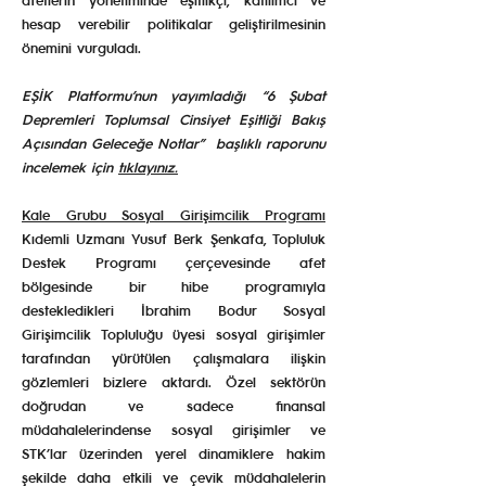
hesap verebilir politikalar geliştirilmesinin
önemini vurguladı.
EŞİK Platformu’nun yayımladığı “6 Şubat
Depremleri Toplumsal Cinsiyet Eşitliği Bakış
Açısından Geleceğe Notlar” başlıklı raporunu
incelemek için
tıklayınız.
Kale Grubu Sosyal Girişimcilik Programı
Kıdemli Uzmanı Yusuf Berk Şenkafa, Topluluk
Destek Programı çerçevesinde afet
bölgesinde bir hibe programıyla
destekledikleri İbrahim Bodur Sosyal
Girişimcilik Topluluğu üyesi sosyal girişimler
tarafından yürütülen çalışmalara ilişkin
gözlemleri bizlere aktardı. Özel sektörün
doğrudan ve sadece finansal
müdahalelerindense sosyal girişimler ve
STK’lar üzerinden yerel dinamiklere hakim
şekilde daha etkili ve çevik müdahalelerin