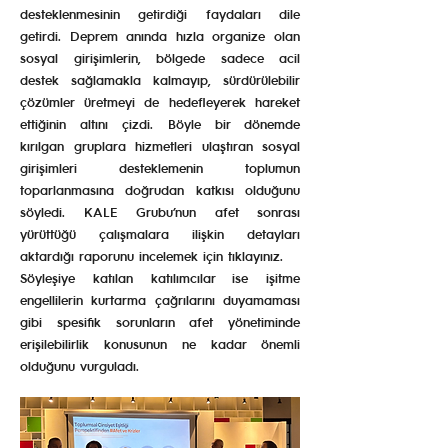
desteklenmesinin getirdiği faydaları dile
getirdi. Deprem anında hızla organize olan
sosyal girişimlerin, bölgede sadece acil
destek sağlamakla kalmayıp, sürdürülebilir
çözümler üretmeyi de hedefleyerek hareket
ettiğinin altını çizdi. Böyle bir dönemde
kırılgan gruplara hizmetleri ulaştıran sosyal
girişimleri desteklemenin toplumun
toparlanmasına doğrudan katkısı olduğunu
söyledi. KALE Grubu’nun afet sonrası
yürüttüğü çalışmalara ilişkin detayları
aktardığı raporunu incelemek için tıklayınız.
Söyleşiye katılan katılımcılar ise işitme
engellilerin kurtarma çağrılarını duyamaması
gibi spesifik sorunların afet yönetiminde
erişilebilirlik konusunun ne kadar önemli
olduğunu vurguladı.