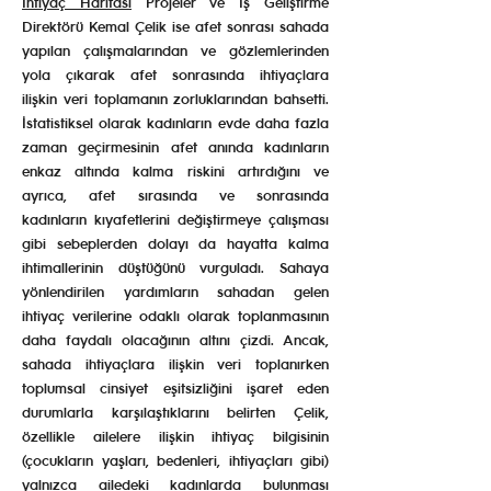
İhtiyaç Haritası
Projeler ve İş Geliştirme
Direktörü Kemal Çelik ise afet sonrası sahada
yapılan çalışmalarından ve gözlemlerinden
yola çıkarak afet sonrasında ihtiyaçlara
ilişkin veri toplamanın zorluklarından bahsetti.
İstatistiksel olarak kadınların evde daha fazla
zaman geçirmesinin afet anında kadınların
enkaz altında kalma riskini artırdığını ve
ayrıca, afet sırasında ve sonrasında
kadınların kıyafetlerini değiştirmeye çalışması
gibi sebeplerden dolayı da hayatta kalma
ihtimallerinin düştüğünü vurguladı. Sahaya
yönlendirilen yardımların sahadan gelen
ihtiyaç verilerine odaklı olarak toplanmasının
daha faydalı olacağının altını çizdi. Ancak,
sahada ihtiyaçlara ilişkin veri toplanırken
toplumsal cinsiyet eşitsizliğini işaret eden
durumlarla karşılaştıklarını belirten Çelik,
özellikle ailelere ilişkin ihtiyaç bilgisinin
(çocukların yaşları, bedenleri, ihtiyaçları gibi)
yalnızca ailedeki kadınlarda bulunması