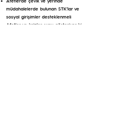
Afetlerde çevik ve yerinde
müdahalelerde bulunan STK’lar ve
sosyal girişimler desteklenmeli
Afetler ve krizler şunu gösteriyor ki
aslında kriz anları mevcut toplumsal
eşitsizlikleri daha da belirgin hale
getiriyor. Bu gerçeği görmek, anlamak
ve sorumluluk almak zorundayız.