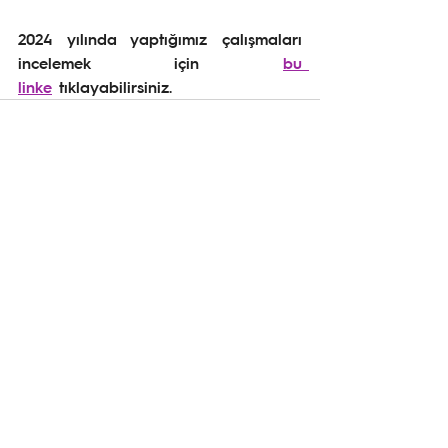
2024 yılında yaptığımız çalışmaları 
incelemek için 
bu 
linke
 tıklayabilirsiniz.
Hepsini Gör
İlgili Yazılar