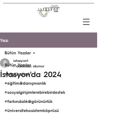
Yazı
Bütün Yazılar
istasyon1
Bütün Yazılar
1 dakikada okunur
İstasyon'da 2024
#bilgiüretimi
#eğitim&danışmanlık
#sosyalgirişimlerebirebirdestek
#farkındalık&görünürlük
#üniversitekosistemköprüsü