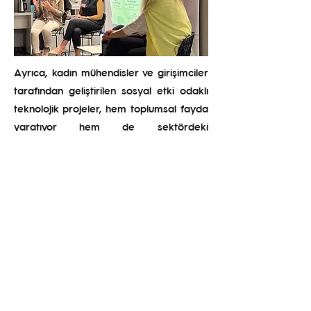
Ayrıca, kadın mühendisler ve girişimciler
tarafından geliştirilen sosyal etki odaklı
teknolojik projeler, hem toplumsal fayda
yaratıyor hem de sektördeki
eşitsizlikleri dönüştürme potansiyeline
sahip. Sonuç olarak söyleyebiliriz ki:
Teknolojide toplumsal cinsiyet eşitliği
sağlamak sadece kadınların meselesi
değil, daha adil sistemlerin kurulmasının
ön koşuludur.