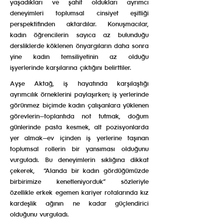
yaşadıkları ve şahit oldukları ayrımcı
deneyimleri toplumsal cinsiyet eşitliği
perspektifinden aktardılar. Konuşmacılar,
kadın öğrencilerin sayıca az bulunduğu
dersliklerde köklenen önyargıların daha sonra
yine kadın temsiliyetinin az olduğu
işyerlerinde karşılarına çıktığını belirttiler.
Ayşe Aktağ, iş hayatında karşılaştığı
ayrımcılık örneklerini paylaşırken; iş yerlerinde
görünmez biçimde kadın çalışanlara yüklenen
görevlerin—toplantıda not tutmak, doğum
günlerinde pasta kesmek, alt pozisyonlarda
yer almak—ev içinden iş yerlerine taşınan
toplumsal rollerin bir yansıması olduğunu
vurguladı. Bu deneyimlerin sıklığına dikkat
çekerek, “Alanda bir kadın gördüğümüzde
birbirimize kenetleniyorduk” sözleriyle
özellikle erkek egemen kariyer rotalarında kız
kardeşlik ağının ne kadar güçlendirici
olduğunu vurguladı.