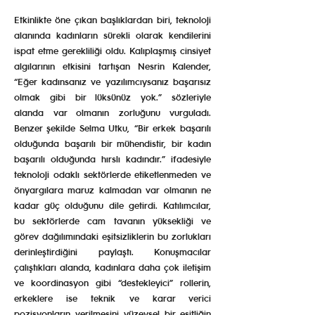
Etkinlikte öne çıkan başlıklardan biri, teknoloji
alanında kadınların sürekli olarak kendilerini
ispat etme gerekliliği oldu. Kalıplaşmış cinsiyet
algılarının etkisini tartışan Nesrin Kalender,
“Eğer kadınsanız ve yazılımcıysanız başarısız
olmak gibi bir lüksünüz yok.” sözleriyle
alanda var olmanın zorluğunu vurguladı.
Benzer şekilde Selma Utku, “Bir erkek başarılı
olduğunda başarılı bir mühendistir, bir kadın
başarılı olduğunda hırslı kadındır.” ifadesiyle
teknoloji odaklı sektörlerde etiketlenmeden ve
önyargılara maruz kalmadan var olmanın ne
kadar güç olduğunu dile getirdi. Katılımcılar,
bu sektörlerde cam tavanın yüksekliği ve
görev dağılımındaki eşitsizliklerin bu zorlukları
derinleştirdiğini paylaştı. Konuşmacılar
çalıştıkları alanda, kadınlara daha çok iletişim
ve koordinasyon gibi “destekleyici” rollerin,
erkeklere ise teknik ve karar verici
pozisyonların verilmesini yüzeysel bir eşitliğin